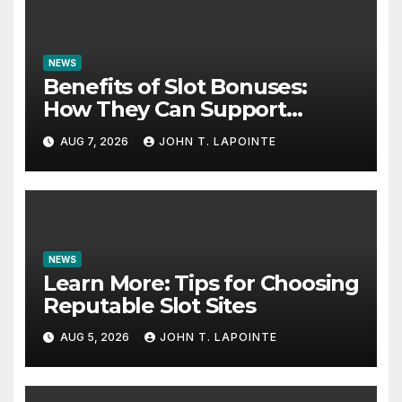
NEWS
Benefits of Slot Bonuses:
How They Can Support
Better Results
AUG 7, 2026
JOHN T. LAPOINTE
NEWS
Learn More: Tips for Choosing
Reputable Slot Sites
AUG 5, 2026
JOHN T. LAPOINTE