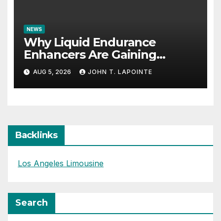
NEWS
Why Liquid Endurance
Enhancers Are Gaining
Popularity
AUG 5, 2026
JOHN T. LAPOINTE
Backlinks
Los Angeles Limousine
Search