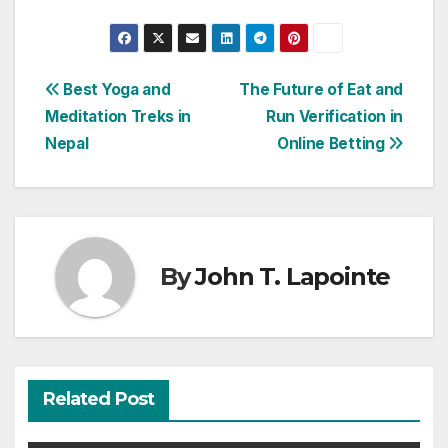
Post
Best Yoga and
The Future of Eat and
Meditation Treks in
Run Verification in
navigation
Nepal
Online Betting
By
John T. Lapointe
Related Post